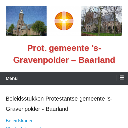
Ga
naar
de
inhoud
Prot. gemeente 's-
Gravenpolder – Baarland
Menu
Beleidsstukken Protestantse gemeente 's-
Gravenpolder - Baarland
Beleidskader