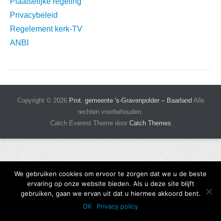
Plaatselijke regeling
Privacybeleid
Regelement kerk-TV
ANBI
Copyright © 2026
Prot. gemeente 's-Gravenpolder – Baarland
Alle
rechten voorbehouden.
Catch Everest Theme door
Catch Themes
We gebruiken cookies om ervoor te zorgen dat we u de beste
ervaring op onze website bieden. Als u deze site blijft
gebruiken, gaan we ervan uit dat u hiermee akkoord bent.
OK
Privacy policy